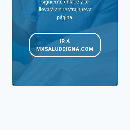
siguiente enlace y te
llevará a nuestra nueva
Electrocardiograma
$125
$125
página.
Papanicolaou
$180
$240
Ultrasonido Pélvico
$200
–
IR A
MXSALUDDIGNA.COM
Rayos X
$190
$1,160
Tomografía
$1,250
$3,960
Resonancia
$1,950
$3,500
Magnética
Ultrasonido
$190
$350
Mastografía
$275
$275
Densitometría
$70
$70