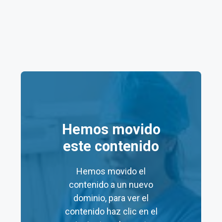
Salud Digna Silao
Aquí tienes una tabla resumen de los
precios
de
algunos servicios en los laboratorios Salud Digna
Silao:
Precio
Precio
Servicio
Mínimo
Máximo
(MXN)
(MXN)
Hemos movido
este contenido
Consulta
$60
$60
Nutricional
Hemos movido el
Laboratorios
$48
$19,140
contenido a un nuevo
dominio, para ver el
Prueba de
contenido haz clic en el
$120
–
embarazo