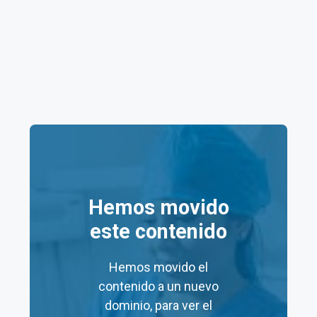
Ver toda la Información
SALUD DIGNA CAPU
Dirección
:
Blvrd Nte 3860, Las Cuartillas, 72050
Heroica Puebla de Zaragoza, Pue., México
Hemos movido
Código Postal
:
este contenido
72050
Ciudad:
Hemos movido el
Heroica
contenido a un nuevo
Colonia:
dominio, para ver el
Las Cuartillas