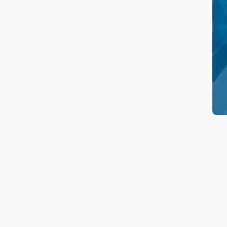
Laboratorios
Prueba de embarazo
Electrocardiograma
Papanicolaou
Ultrasonido Pélvico
Rayos X
Tomografía
Resonancia Magnética
Ultrasonido
Mastografía