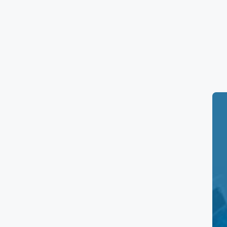
Horarios de Salud Di
Horario de los laboratorios
Salud Digna P
y Domingos de 7:00 am a 2:00 pm.
Precios de la clínic
Aquí tienes una tabla resumen de los
prec
Servicio
Consulta Nutricional