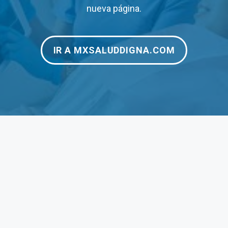
nueva página.
$48
$19
$120
–
IR A MXSALUDDIGNA.COM
$125
$12
$180
$24
$200
–
$190
$1,
$1,250
$3,
$1,950
$3,
$190
$35
$275
$27