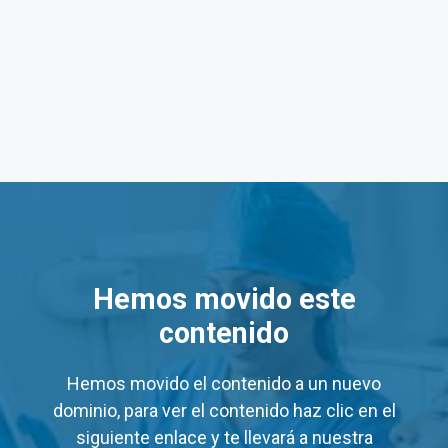
gna Puebla (Agrícola Resurg
uebla (Agrícola Resurgimiento): de Lun a Vie de 6:00 am 
a Salud Digna Puebla (Agríco
Hemos movido este
ios
de algunos servicios en los laboratorios Salud Digna 
contenido
Hemos movido el contenido a un nuevo
Precio Mínimo (MXN)
dominio, para ver el contenido haz clic en el
$60
$60
siguiente enlace y te llevará a nuestra