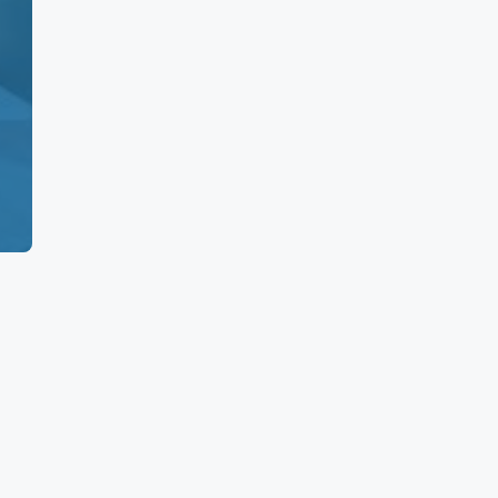
,140
5
0
160
960
500
0
5