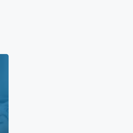
imiento)
a 7:00 pm. Sábados de 6:00 am a 5:00 pm.
la Resurgimiento)
Puebla (Agrícola Resurgimiento):
Precio Máximo (MXN)