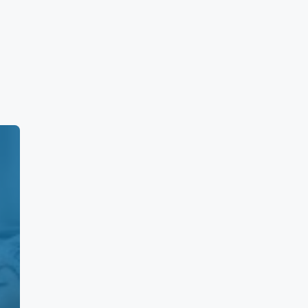
)
. Sábados de 7:00 h. a 17:00 h. y Domingos
as Norte)
Monterrey (Mitras Norte):
Precio Máximo (MXN)
,140