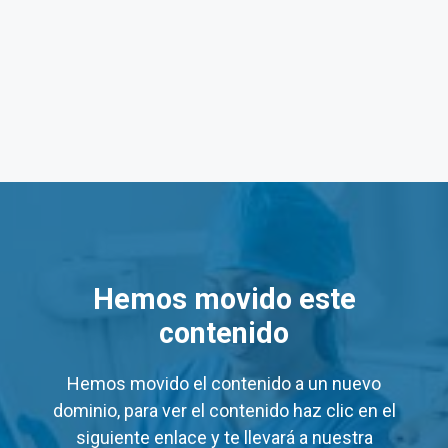
gna Monterrey (Mitras Norte
nterrey (Mitras Norte): de Lun a Vie de 7:00 h. a 19:00 h
 Salud Digna Monterrey (Mitr
ios
de algunos servicios en los laboratorios Salud Digna 
Hemos movido este
Precio Mínimo (MXN)
contenido
$60
$60
Hemos movido el contenido a un nuevo
dominio, para ver el contenido haz clic en el
$48
$19
siguiente enlace y te llevará a nuestra