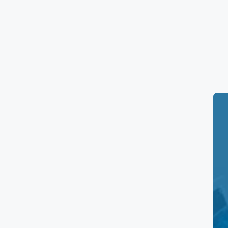
Horarios de Salud Di
Horario de los laboratorios
Salud Digna Mo
de 7:00 h. a 14:00 h.
Precios de la clínica
Aquí tienes una tabla resumen de los
prec
Servicio
Consulta Nutricional
Laboratorios