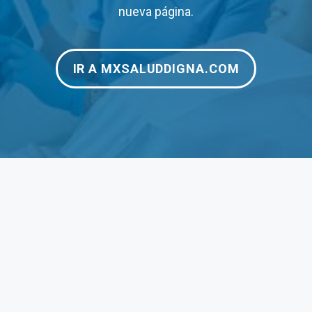
$120
–
nueva página.
$125
$12
IR A MXSALUDDIGNA.COM
$180
$24
$200
–
$190
$1,
$1,250
$3,
$1,950
$3,
$190
$35
$275
$27
$70
$70