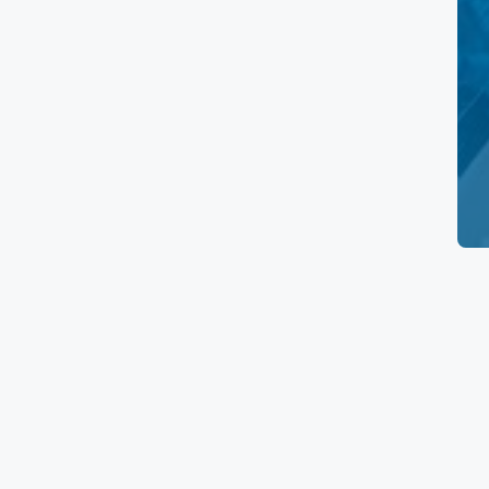
Prueba de embarazo
Electrocardiograma
Papanicolaou
Ultrasonido Pélvico
Rayos X
Tomografía
Resonancia Magnética
Ultrasonido
Mastografía
Densitometría