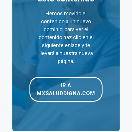
Código Postal
:
4260
Hemos movido el
Ciudad:
contenido a un nuevo
Alcaldía Culhuacán
dominio, para ver el
Colonia:
contenido haz clic en el
San Francisco Culhuacán
siguiente enlace y te
Estado
:
llevará a nuestra nueva
página.
Ciudad de México
IR A
MXSALUDDIGNA.COM