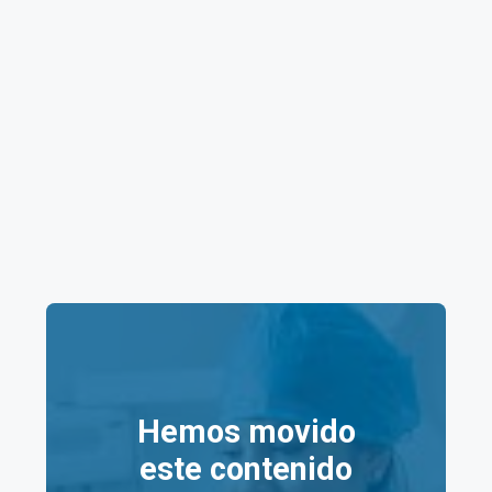
77500
Ciudad:
Cancún
Colonia:
Centro
Estado
:
Quintana Roo
Hemos movido
este contenido