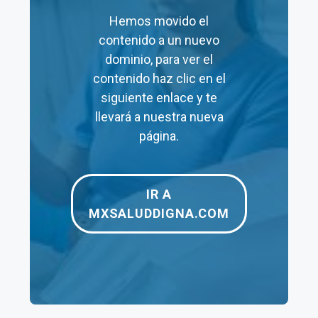
Hemos movido el
contenido a un nuevo
dominio, para ver el
contenido haz clic en el
Ver toda la Información
siguiente enlace y te
llevará a nuestra nueva
página.
Consultar Resultados de
Salud Digna
IR A
MXSALUDDIGNA.COM
Si ya has acudido a realizarte un diagnostico o
prueba a uno de los
laboratorios de Salud
Digna
y estás esperando los resultados, debes
de saber que los puedes consultar totalmente
en línea desde la comodidad de tu casa, no es