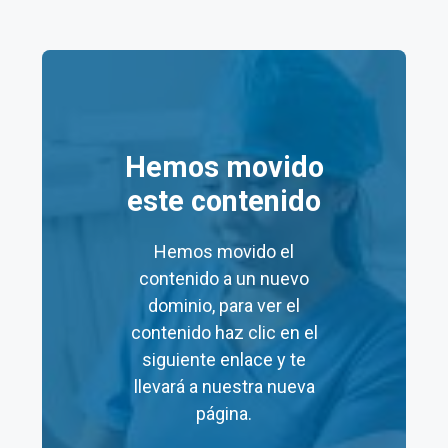
Precios de la clínica
Salud Digna Playa del
Carmen
Hemos movido
este contenido
Aquí tienes una tabla resumen de los
precios
de
algunos servicios en los laboratorios Salud Digna
Playa del Carmen:
Hemos movido el
contenido a un nuevo
dominio, para ver el
Precio
Precio
contenido haz clic en el
Servicio
Mínimo
Máximo
siguiente enlace y te
(MXN)
(MXN)
llevará a nuestra nueva
página.
Consulta
$60
$60
Nutricional