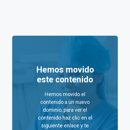
SALUD DIGNA MORELIA
(LINDAVISTA)
Dirección
:
Avenida Pedregal 81
Código Postal
:
58140
Hemos movido
Ciudad:
este contenido
Morelia
Colonia:
Hemos movido el
Lindavista
contenido a un nuevo
Estado
:
dominio, para ver el
Michoacán
contenido haz clic en el
siguiente enlace y te