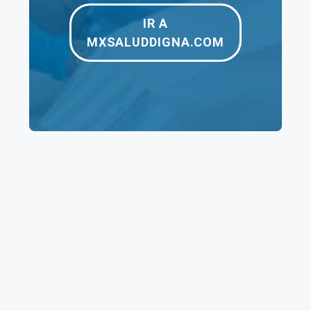
IR A
Electrocardiograma
$125
$125
MXSALUDDIGNA.COM
Papanicolaou
$180
$240
Ultrasonido Pélvico
$200
–
Rayos X
$190
$1,160
Tomografía
$1,250
$3,960
Resonancia
$1,950
$3,500
Magnética
Ultrasonido
$190
$350
Mastografía
$275
$275
Densitometría
$70
$70