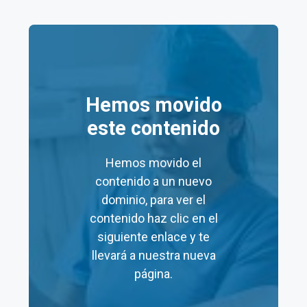
Salud Digna Uruapan
Aquí tienes una tabla resumen de los
precios
de
algunos servicios en los laboratorios Salud Digna
Uruapan:
Hemos movido
este contenido
Precio
Precio
Servicio
Mínimo
Máximo
Hemos movido el
(MXN)
(MXN)
contenido a un nuevo
dominio, para ver el
Consulta
$60
$60
contenido haz clic en el
Nutricional
siguiente enlace y te
Laboratorios
$48
$19,140
llevará a nuestra nueva
página.
Prueba de
$120
–
embarazo