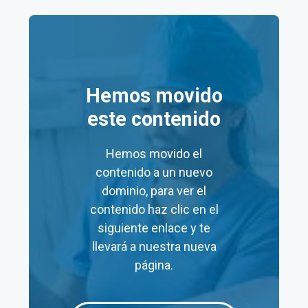
Aquí tienes una tabla resumen de los
precios
de
algunos servicios en los laboratorios Salud Digna
Zamora:
Hemos movido
este contenido
Precio
Precio
Servicio
Mínimo
Máximo
Hemos movido el
(MXN)
(MXN)
contenido a un nuevo
Consulta
dominio, para ver el
$60
$60
Nutricional
contenido haz clic en el
siguiente enlace y te
Laboratorios
$48
$19,140
llevará a nuestra nueva
página.
Prueba de
$120
–
embarazo