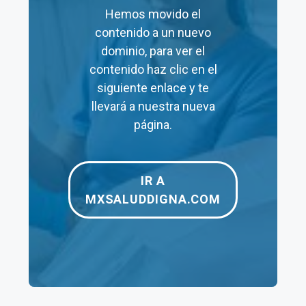
Hemos movido el
explicamos todo a continuación:
contenido a un nuevo
dominio, para ver el
Resultados Salud Digna
contenido haz clic en el
siguiente enlace y te
llevará a nuestra nueva
Precios Salud Digna
página.
Consulta en detalle todos los precios
de los
diferentes estudios que ofrece Salud Digna,
IR A
desde pruebas de laboratorio hasta
MXSALUDDIGNA.COM
electrocardiogramas. Los puedes consultar aquí:
Precios Salud Digna