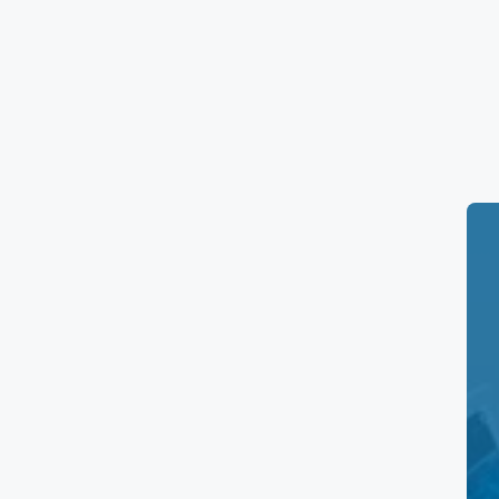
Horarios de Salud Dig
Horario de los laboratorios
Salud Digna Ba
Domingos de 7:00 horas a 14:00 horas.
Precios de la clínica
Aquí tienes una tabla resumen de los
prec
Servicio
Consulta Nutricional
Laboratorios