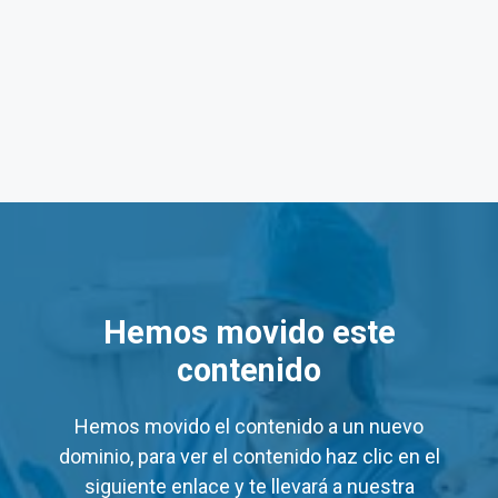
na Baja California Sur
ja California Sur: de Lun a Vie de 7:00 horas a 19:00 hor
 Salud Digna Baja California 
ios
de algunos servicios en los laboratorios Salud Digna B
Hemos movido este
Precio Mínimo (MXN)
contenido
$60
$60
Hemos movido el contenido a un nuevo
dominio, para ver el contenido haz clic en el
$48
$19
siguiente enlace y te llevará a nuestra