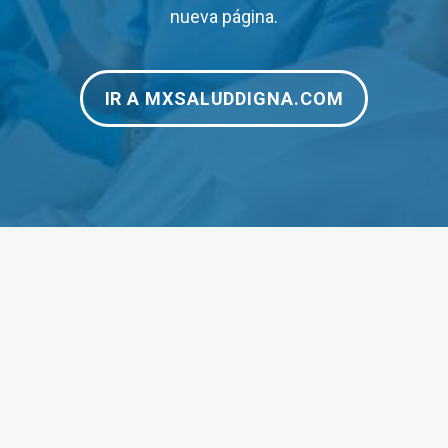
$120
–
nueva página.
$125
$12
IR A MXSALUDDIGNA.COM
$180
$24
$200
–
$190
$1,
$1,250
$3,
$1,950
$3,
$190
$35
$275
$27
$70
$70