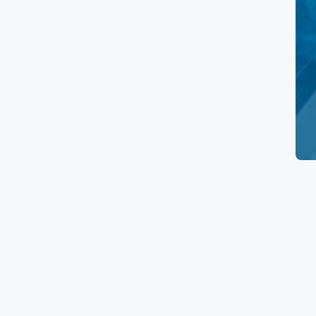
Prueba de embarazo
Electrocardiograma
Papanicolaou
Ultrasonido Pélvico
Rayos X
Tomografía
Resonancia Magnética
Ultrasonido
Mastografía
Densitometría