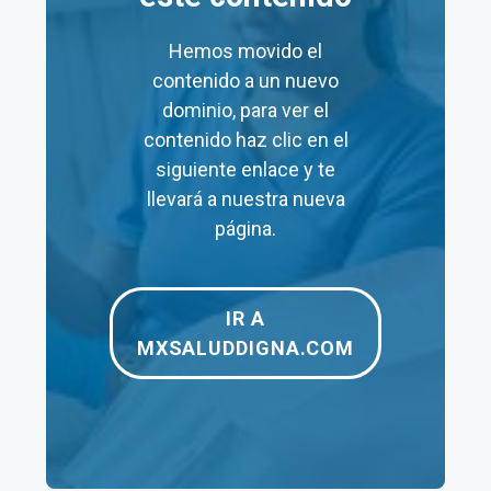
Laboratorios
$48
$19,140
Hemos movido el
contenido a un nuevo
Prueba de
dominio, para ver el
$120
–
embarazo
contenido haz clic en el
siguiente enlace y te
Electrocardiograma
$125
$125
llevará a nuestra nueva
Papanicolaou
$180
$240
página.
Ultrasonido Pélvico
$200
–
IR A
Rayos X
$190
$1,160
MXSALUDDIGNA.COM
Tomografía
$1,250
$3,960
Resonancia
$1,950
$3,500
Magnética