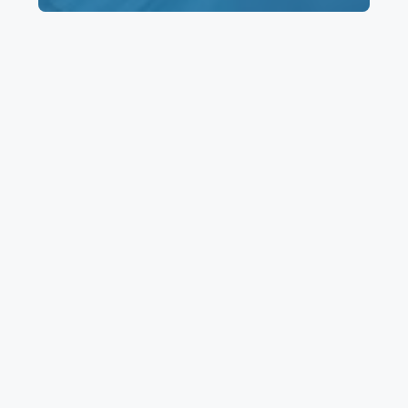
Salud Digna León (Zona
Centro)
marzo 14, 2024
por
¿Te gustaría conocer la dirección, horario y
teléfono de la clínica Salud Digna León (Zona
Centro) en Guanajuato? Aquí tienes todos los
detalles, incluyendo cómo agendar una cita
fácilmente, cómo consultar resultados y los
precios disponibles de los diferentes exámenes
y diagnósticos en este laboratorio. Laboratorios