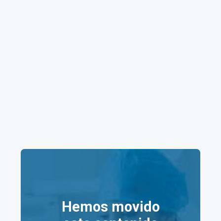
Precios de la clínica
Salud Digna Zapopan
(Centro)
Aquí tienes una tabla resumen de los
precios
de
algunos servicios en los laboratorios Salud Digna
Zapopan (Centro):
Precio
Precio
Servicio
Mínimo
Máximo
(MXN)
(MXN)
Consulta
$60
$60
Hemos movido
Nutricional