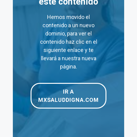
este contenido
Laboratorios
$48
$19,140
Hemos movido el
Prueba de
$120
–
contenido a un nuevo
embarazo
dominio, para ver el
Electrocardiograma
$125
$125
contenido haz clic en el
siguiente enlace y te
Papanicolaou
$180
$240
llevará a nuestra nueva
página.
Ultrasonido Pélvico
$200
–
Rayos X
$190
$1,160
IR A
Tomografía
$1,250
$3,960
MXSALUDDIGNA.COM
Resonancia
$1,950
$3,500
Magnética
Ultrasonido
$190
$350