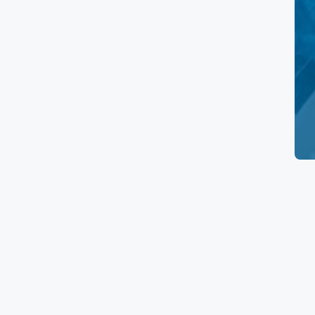
Prueba de embarazo
Electrocardiograma
Papanicolaou
Ultrasonido Pélvico
Rayos X
Tomografía
Resonancia Magnética
Ultrasonido
Mastografía
Densitometría