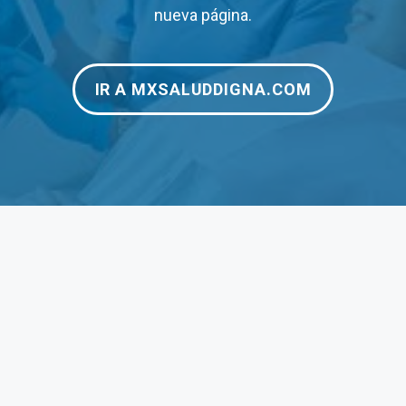
$120
–
nueva página.
$125
$12
IR A MXSALUDDIGNA.COM
$180
$24
$200
–
$190
$1,
$1,250
$3,
$1,950
$3,
$190
$35
$275
$27
$70
$70