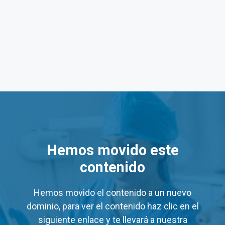
gna Zacatecas
acatecas: de Lun a Vie de 7:00 horas a 19:00 horas. Sába
 Salud Digna Zacatecas
ios
de algunos servicios en los laboratorios Salud Digna 
Hemos movido este
Precio Mínimo (MXN)
contenido
$60
$60
Hemos movido el contenido a un nuevo
dominio, para ver el contenido haz clic en el
$48
$19
siguiente enlace y te llevará a nuestra