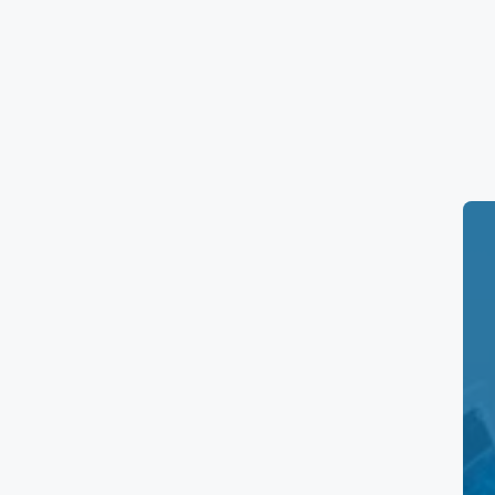
Horarios de Salud Di
Horario de los laboratorios
Salud Digna Z
Domingos de 7:00 horas a 14:00 horas.
Precios de la clínica
Aquí tienes una tabla resumen de los
prec
Servicio
Consulta Nutricional
Laboratorios