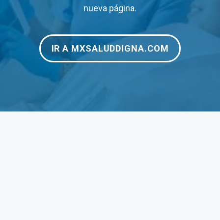
$120
–
nueva página.
$125
$12
IR A MXSALUDDIGNA.COM
$180
$24
$200
–
$190
$1,
$1,250
$3,
$1,950
$3,
$190
$35
$275
$27
$70
$70