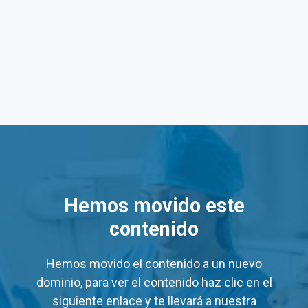
gna Yucatán
ucatán: de Lun a Vie de 6:00 am a 7:00 pm. Sábados de 6
 Salud Digna Yucatán
ios
de algunos servicios en los laboratorios Salud Digna 
Hemos movido este
Precio Mínimo (MXN)
contenido
$60
$60
Hemos movido el contenido a un nuevo
dominio, para ver el contenido haz clic en el
$48
$19
siguiente enlace y te llevará a nuestra