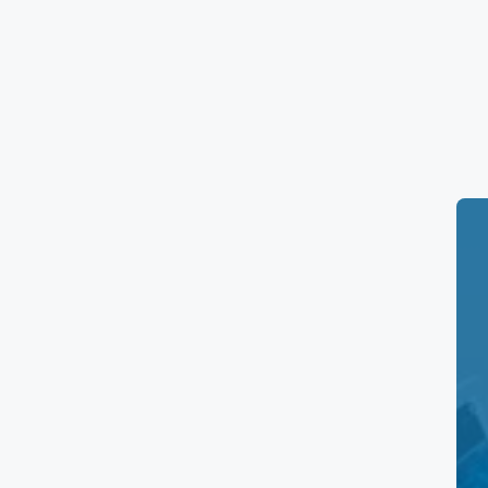
Horarios de Salud Di
Horario de los laboratorios
Salud Digna Y
2:00 pm.
Precios de la clínica
Aquí tienes una tabla resumen de los
prec
Servicio
Consulta Nutricional
Laboratorios