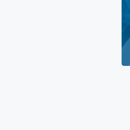
Prueba de embarazo
Electrocardiograma
Papanicolaou
Ultrasonido Pélvico
Rayos X
Tomografía
Resonancia Magnética
Ultrasonido
Mastografía
Densitometría