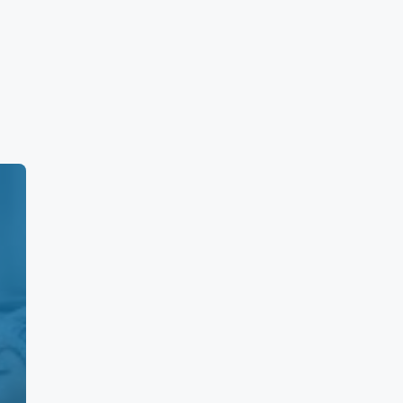
:00 am a 5:00 pm. y Domingos de 7:00 am a
Yucatán:
Precio Máximo (MXN)
,140