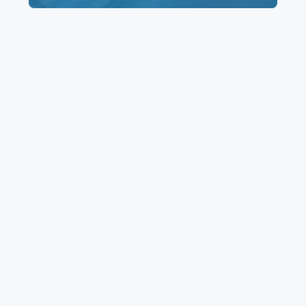
Ultrasonido
$190
$350
Mastografía
$275
$275
Densitometría
$70
$70
Consulta
$60
$60
Nutricional
Perfil hormonal
$350
–
Perfil tiroideo
$515
–
Ver Precios Salud Digna
Consultar Resultados