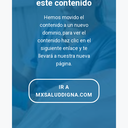
este contenido
Laboratorios
$48
$19,140
Hemos movido el
contenido a un nuevo
Prueba de
$120
–
dominio, para ver el
embarazo
contenido haz clic en el
Electrocardiograma
$125
$125
siguiente enlace y te
llevará a nuestra nueva
Papanicolaou
$180
$240
página.
Ultrasonido Pélvico
$200
–
Rayos X
$190
$1,160
IR A
MXSALUDDIGNA.COM
Tomografía
$1,250
$3,960
Resonancia
$1,950
$3,500
Magnética