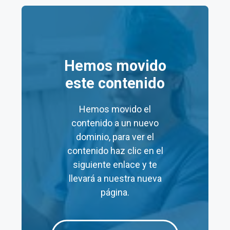
Precios de la clínica
Salud Digna Tampico
Aquí tienes una tabla resumen de los
precios
de
Hemos movido
algunos servicios en los laboratorios Salud Digna
Tampico:
este contenido
Hemos movido el
Precio
Precio
contenido a un nuevo
Servicio
Mínimo
Máximo
dominio, para ver el
(MXN)
(MXN)
contenido haz clic en el
siguiente enlace y te
Consulta
$60
$60
llevará a nuestra nueva
Nutricional
página.
Laboratorios
$48
$19,140
Prueba de