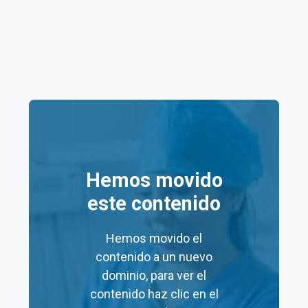
Precios de la clínica
Salud Digna Poza Rica
Aquí tienes una tabla resumen de los
precios
de
algunos servicios en los laboratorios Salud Digna
Poza Rica:
Hemos movido
Precio
Precio
este contenido
Servicio
Mínimo
Máximo
(MXN)
(MXN)
Hemos movido el
contenido a un nuevo
Consulta
$60
$60
dominio, para ver el
Nutricional
contenido haz clic en el